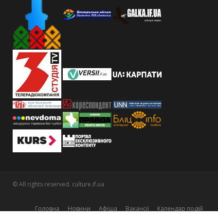
© All rights reserved. culture.if.ua
Головна
Новини
Афіша
Вакансії
Календар подій