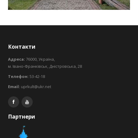
Контакти
Адреса:
76000, Україна,
м. Івано-Франківськ, Дністровська, 28
Телефон:
53-42-18
Email:
uprkult@ukr.net
Партнери