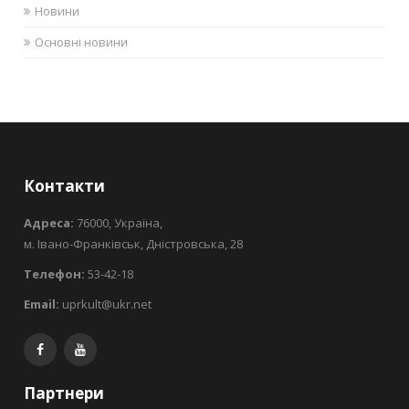
Новини
Основні новини
Контакти
Адреса:
76000, Україна,
м. Івано-Франківськ, Дністровська, 28
Телефон:
53-42-18
Email:
uprkult@ukr.net
Партнери