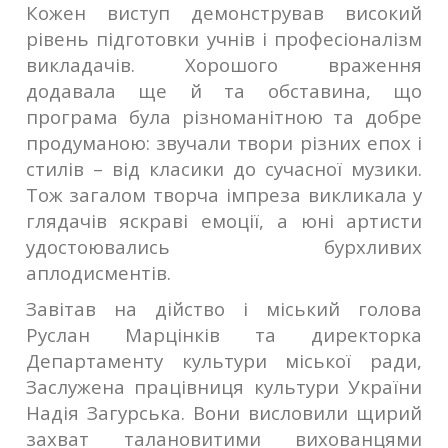
Кожен виступ демонстрував високий
рівень підготовки учнів і професіоналізм
викладачів. Хорошого враження
додавала ще й та обставина, що
програма була різноманітною та добре
продуманою: звучали твори різних епох і
стилів – від класики до сучасної музики.
Тож загалом творча імпреза викликала у
глядачів яскраві емоції, а юні артисти
удостоювались бурхливих
аплодисментів.
Завітав на дійство і міський голова
Руслан Марцінків та директорка
Департаменту культури міської ради,
Заслужена працівниця культури України
Надія Загурська. Вони висловили щирий
захват талановитими вихованцями