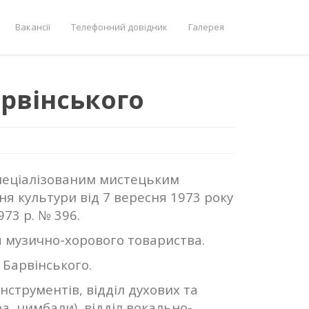
Вакансії
Телефонний довідник
Галерея
рвінського
пеціалізованим мистецьким
я культури від 7 вересня 1973 року
973 р. № 396.
ня музично-хорового товариства.
 Барвінського.
нструментів, відділ духових та
а, цимбали), відділ вокально-