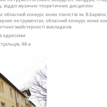
ву, відділ музично-теоретичних дисциплін.
 обласний конкурс юних піаністів ім. В.Барвінс
арних інструментах, обласний конкурс юних к
огічної майстерності викладачів.
а адресами:
трільців, 88 а