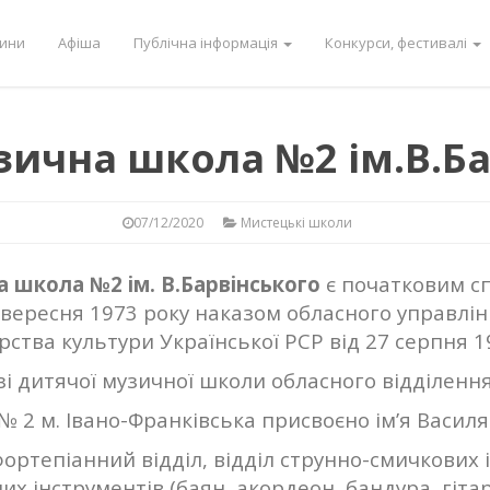
ини
Афіша
Публічна інформація
Конкурси, фестивалі
зична школа №2 ім.В.Ба
07/12/2020
Мистецькі школи
 школа №2 ім. В.Барвінського
є початковим с
вересня 1973 року наказом обласного управлінн
ерства культури Української РСР від 27 серпня 1
зі дитячої музичної школи обласного відділен
№ 2 м. Івано-Франківська присвоєно ім’я Василя
фортепіанний відділ, відділ струнно-смичкових і
их інструментів (баян, акордеон, бандура, гітар