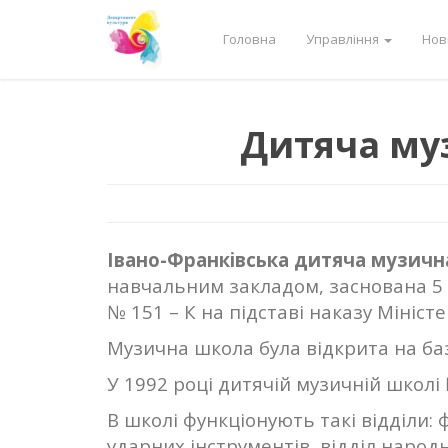
Головна
Управління
Нов
Дитяча му
Івано-Франківська дитяча музична
навчальним закладом, заснована 5 
№ 151 – К на підставі наказу Мініст
Музична школа була відкрита на ба
У 1992 році дитячій музичній школі 
В школі функціонують такі відділи: 
ударних інструментів, відділ народн