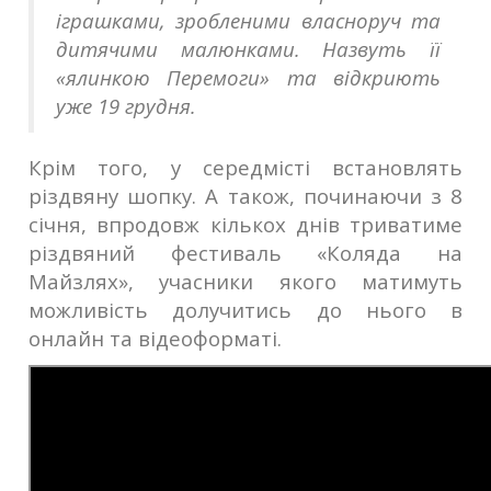
іграшками, зробленими власноруч та
дитячими малюнками. Назвуть її
«ялинкою Перемоги» та відкриють
уже 19 грудня.
Крім того, у середмісті встановлять
різдвяну шопку. А також, починаючи з 8
січня, впродовж кількох днів триватиме
різдвяний фестиваль «Коляда на
Майзлях», учасники якого матимуть
можливість долучитись до нього в
онлайн та відеоформаті.