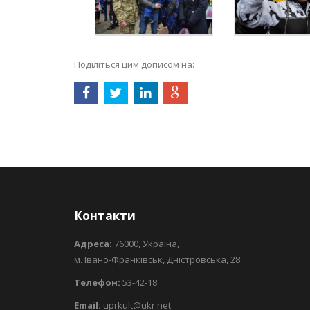
Поділіться цим дописом на:
Контакти
Адреса:
76000, Україна,
м. Івано-Франківськ, Дністровська, 28
Телефон:
53-42-18
Email:
uprkult@ukr.net