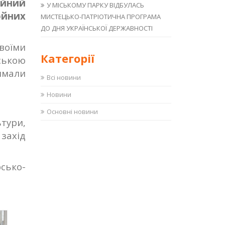
ійний
У МІСЬКОМУ ПАРКУ ВІДБУЛАСЬ
ойних
МИСТЕЦЬКО-ПАТРІОТИЧНА ПРОГРАМА
ДО ДНЯ УКРАЇНСЬКОЇ ДЕРЖАВНОСТІ
воїми
Категорії
ською
римали
Всі новини
Новини
Основні новини
тури,
 захід
рсько-