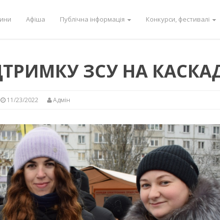
ини
Афіша
Публічна інформація
Конкурси, фестивалі
ДТРИМКУ ЗСУ НА КАСКА
11/23/2022
Адмін