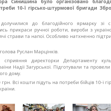
тора Синишина було організовано благод
треби 10-ї гірсько-штурмової бригади Збр
долучилися до благодійного ярмарку зі с
сь прикраси ручної роботи, вироби з україн
рячі страви та напої. Особливо натхненно підт
 голова Руслан Марцінків.
а сприяння директорки Департаменту куль
аїни Надії Загурської. Підготували та провели
ого дому.
грн. Всі кошти підуть на потреби бійців 10-ї гі
раїни.