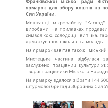
Франківської міської ради Вік
ярмарок для збору коштів на по
Сил України.
Мешканці мікрорайону "Каскад" 
виробами. На прилавках продавали
символікою, солодощі і випічка, га
ярмаркування школярі та молодь.
На ярмарок завітав також і міський
Мистецька частина відбулася з
заслуженої працівниці культури Укр
творчі працівники Міського Народн
На ярмарку вдалося зібрати 144 600 
штурмової бригади Збройних Сил Ук