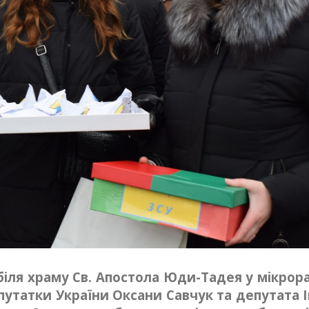
 біля храму Св. Апостола Юди-Тадея у мікрор
епутатки України Оксани Савчук та депутата І