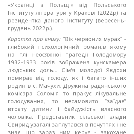
«Українці в Польщі» від Польського
Інституту літератури у Кракові (2022р) та
резидентка даного Інституту (вересень-
грудень 2022р.).
Коротко про книгу:
“Вік червоних мурах” -
глибокий психологічний роман,в якому
на тлі неосяжної трагедії Голодомору
1932-1933 років зображена кунскамера
людських доль… Сім'я молодої Явдохи
помирає від голоду, як і багато інших
родин в с. Мачухи. Дружина радянського
комісара Соломія то пракує лікувальне
голодування, то несамовито “заїдає”
втрату дитини і байдужість власного
чоловіка. Представник сільської влади
Свирид узагалі заплутався в почуттях і не
знає, що зараз ним керує - закохане