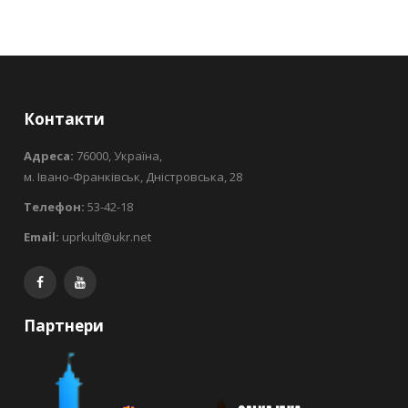
Контакти
Адреса:
76000, Україна,
м. Івано-Франківськ, Дністровська, 28
Телефон:
53-42-18
Email:
uprkult@ukr.net
Партнери