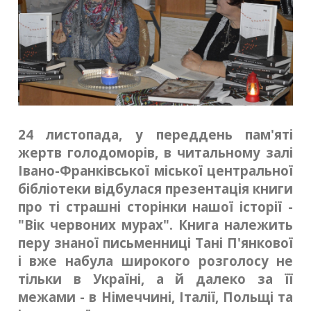
24 листопада, у переддень пам'яті
жертв голодоморів, в читальному залі
Івано-Франківської міської центральної
бібліотеки відбулася презентація книги
про ті страшні сторінки нашої історії -
"Вік червоних мурах". Книга належить
перу знаної письменниці Тані П'янкової
і вже набула широкого розголосу не
тільки в Україні, а й далеко за її
межами - в Німеччині, Італії, Польщі та