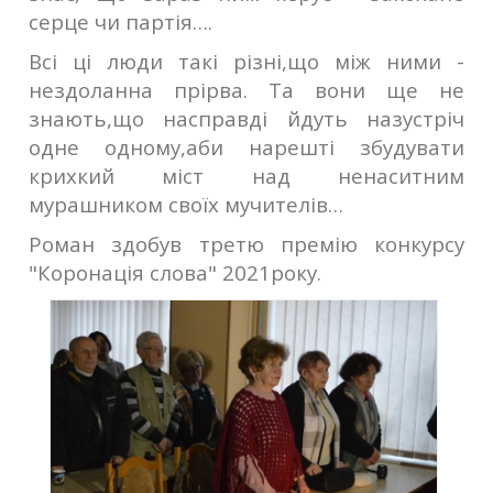
серце чи партія….
Всі ці люди такі різні,що між ними -
нездоланна прірва. Та вони ще не
знають,що насправді йдуть назустріч
одне одному,аби нарешті збудувати
крихкий міст над ненаситним
мурашником своїх мучителів…
Роман здобув третю премію конкурсу
"Коронація слова" 2021року.