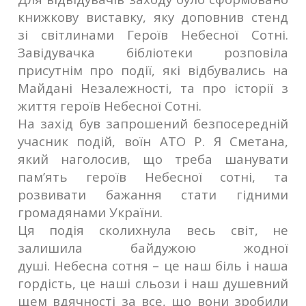
книжкову виставку, яку доповнив стенд
зі
світлинами Героїв Небесної Сотні.
Завідувачка бібліотеки розповіла
присутнім про події, які відбувались на
Майдані Незалежності, та про історії з
життя героїв Небесної Сотні.
На захід був запрошений безпосередній
учасник подій, воїн АТО Р. Я Сметана,
який наголосив, що треба шанувати
пам’ять героїв Небесної сотні, та
розвивати бажання стати гідними
громадянами України.
Ця подія сколихнула весь світ, не
залишила байдужою жодної
душі.
Небесна сотня – це наш біль і наша
гордість, це наші сльози і наш душевний
щем вдячності за все, що вони зробили