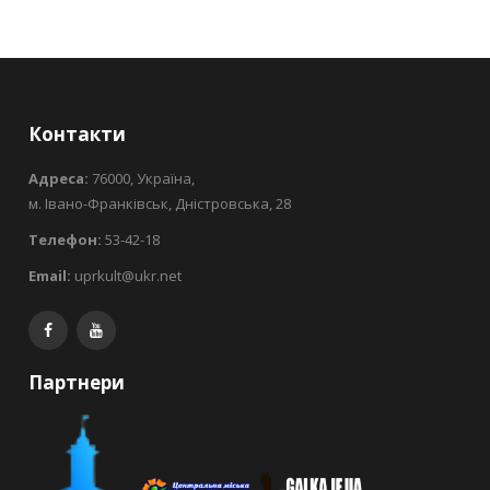
Контакти
Адреса:
76000, Україна,
м. Івано-Франківськ, Дністровська, 28
Телефон:
53-42-18
Email:
uprkult@ukr.net
Партнери