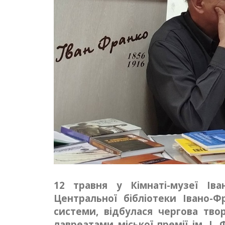
12 травня у Кімнаті-музеї Ів
Центральної бібліотеки Івано-Фр
системи, відбулася чергова тво
лавреатами міської премії ім. І.