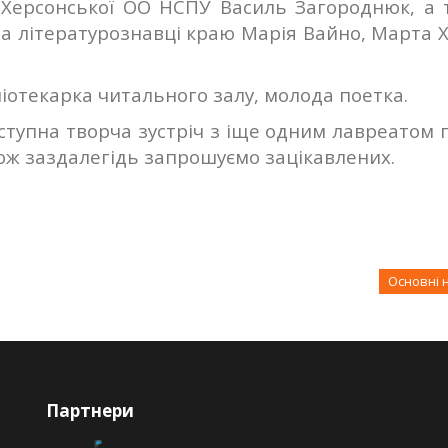
 Херсонської ОО НСПУ Василь Загороднюк, а 
а літературознавці краю Марія Вайно, Марта Х
ліотекарка читального залу, молода поетка.
ступна творча зустріч з іще одним лавреатом 
Тож заздалегідь запрошуємо зацікавлених.
Основні 
Партнери