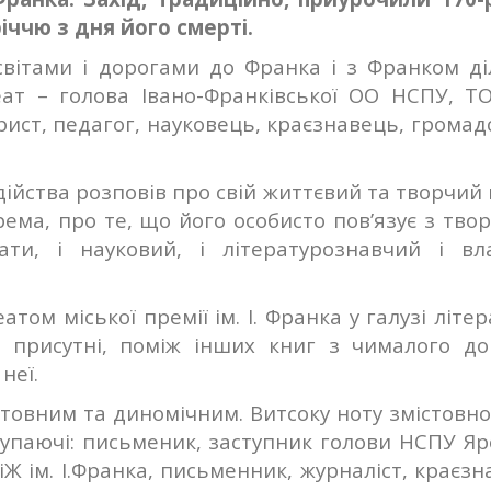
річчю з дня його смерті.
вітами і дорогами до Франка і з Франком ді
т – голова Івано-Франківської ОО НСПУ, ТО
брист, педагог, науковець, краєзнавець, грома
дійства розповів про свій життєвий та творчий
ема, про те, що його особисто пов’язує з тво
ати, і науковий, і літературознавчий і вл
том міської премії ім. І. Франка у галузі літе
 присутні, поміж інших книг з чималого до
неї.
товним та диномічним. Витсоку ноту змістовно
тупаючі: письменик, заступник голови НСПУ Яр
Ж ім. І.Франка, письменник, журналіст, краєз