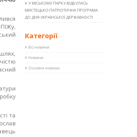
У МІСЬКОМУ ПАРКУ ВІДБУЛАСЬ
МИСТЕЦЬКО-ПАТРІОТИЧНА ПРОГРАМА
ДО ДНЯ УКРАЇНСЬКОЇ ДЕРЖАВНОСТІ
лився
ПІЖу,
дський
Категорії
Всі новини
 шлях,
Новини
рчістю
Основні новини
асний
ратури
робку
сті та
ослав
навець