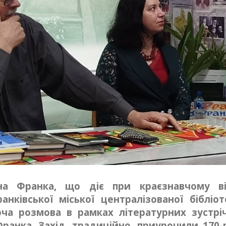
ана Франка, що діє при краєзнавчому ві
анківської міської централізованої бібліот
рча розмова в рамках літературних зустрі
 Франка. Захід, традиційно, приурочили 170-