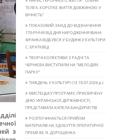
НАРИС ГЕРОЇЧНОГО ЖИТТЯ “ОЛЕНА
ТЕЛІГА. КОРОТКЕ ЖИТТЯ ДОВЖИНОЮ У
ВІЧНІСТЬ”
ПОКАЗОВИЙ ЗАХІД ДО ВІДЗНАЧЕННЯ
170-РІЧЧЯ ВІД ДНЯ НАРОДЖЕННЯ ІВАНА
ФРАНКА ВІДБУВСЯ У БУДИНКУ КУЛЬТУРИ
С. БРАТКІВЦІ
ТВОРЧІ КОЛЕКТИВИ З РАДЧІ ТА
ЧЕРНІЄВА ВИСТУПИЛИ НА "МЕЛОДІЯХ
ПАРКУ"
ТИЖДЕНЬ У КУЛЬТУРІ (13-19.07.2026 р.)
МИСТЕЦЬКУ ПРОГРАМУ, ПРИСВЯЧЕНУ
ДНЮ УКРАЇНСЬКОЇ ДЕРЖАВНОСТІ,
ПРЕДСТАВИЛА КАПЕЛА БАНДУРИСТІВ
дділі
РОЗПОЧИНАЄТЬСЯ ПРИЙОМ
ечної
МАТЕРІАЛІВ НА ЗДОБУТТЯ ЛІТЕРАТУРНОЇ
чей з
ПРЕМІЇ ІМ. Я. ДОРОШЕНКА
річчю