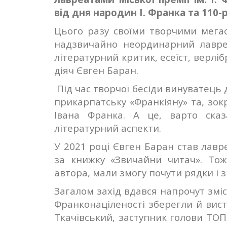
від дня народин І. Франка та 110-
Цього разу своїми творчими мегас
надзвичайно неординарний лавреа
літературний критик, есеїст, верлі
діяч Євген Баран.
Під час творчої бесіди винуватець 
прикарпатську «Франкіяну» та, зокр
Івана Франка. А це, варто сказ
літературний аспекти.
У 2021 році Євген Баран став лавреа
за книжку «Звичайни читач». Тож
автора, мали змогу почути рядки і з 
Загалом захід вдався напрочут зміс
Франконаціленості зберегли й вис
Ткачівський, заступник голови ТОПі