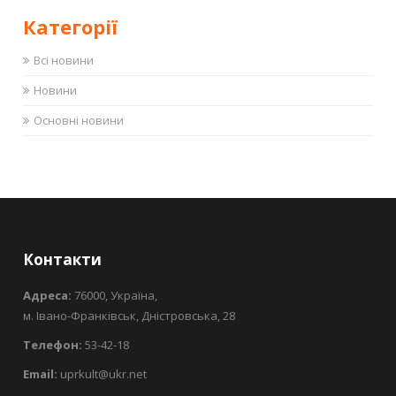
Категорії
Всі новини
Новини
Основні новини
Контакти
Адреса:
76000, Україна,
м. Івано-Франківськ, Дністровська, 28
Телефон:
53-42-18
Email:
uprkult@ukr.net