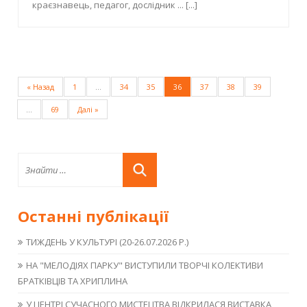
краєзнавець, педагог, дослідник ...
[...]
« Назад
1
…
34
35
36
37
38
39
…
69
Далі »
Останні публікації
ТИЖДЕНЬ У КУЛЬТУРІ (20-26.07.2026 Р.)
НА "МЕЛОДІЯХ ПАРКУ" ВИСТУПИЛИ ТВОРЧІ КОЛЕКТИВИ
БРАТКІВЦІВ ТА ХРИПЛИНА
У ЦЕНТРІ СУЧАСНОГО МИСТЕЦТВА ВІДКРИЛАСЯ ВИСТАВКА