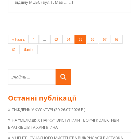
відділу МЦБС (вул. Г. Маз ...
[...]
« Назад
1
…
63
64
65
66
67
68
69
Далі »
Останні публікації
ТИЖДЕНЬ У КУЛЬТУРІ (20-26.07.2026 Р.)
НА "МЕЛОДІЯХ ПАРКУ" ВИСТУПИЛИ ТВОРЧІ КОЛЕКТИВИ
БРАТКІВЦІВ ТА ХРИПЛИНА
У ЦЕНТРІ СУЧАСНОГО МИСТЕЦТВА ВІДКРИЛАСЯ ВИСТАВКА