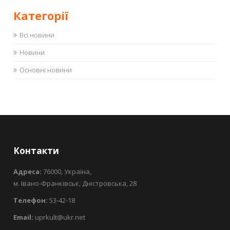
Категорії
Всі новини
Новини
Основні новини
Контакти
Адреса:
76000, Україна,
м. Івано-Франківськ, Дністровська, 28
Телефон:
53-42-18
Email:
uprkult@ukr.net